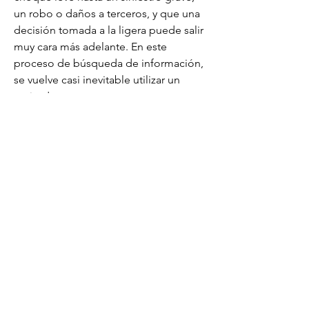
un robo o daños a terceros, y que una 
decisión tomada a la ligera puede salir 
muy cara más adelante. En este 
proceso de búsqueda de información, 
se vuelve casi inevitable utilizar un 
cotizador seg
Contact:
info@netivyahinternational.org
(615)-522-6589
Tax ID (EIN):
68-0553383